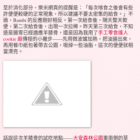
至於消化部分，樂米網頁的提醒是：「每次啃食之後會有些
許便便較硬的正常現象，所以建議不要太密集的給食。」不
過，Bambi 的反應剛好相反。第一次給食後，隔天整天軟
便，第二次給食後，出現一次拉稀。昨天第三次給食，不知
道是腸胃已經適應羊膝骨，還是因為我用了
手工零食達人
cookie 麻
傳授的小撇步——先用微波爐加熱，把油逼出來，
再用餐巾紙包著帶去公園，吸掉一些油脂，這次的便便就相
當漂亮。
話說這次羊膝骨的試吃地點——
大安森林公園
東南側的草