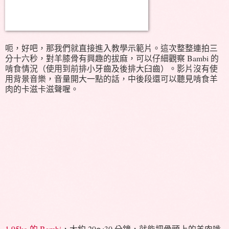
呃，好吧，那我們就直接進入教學示範片。這次整整連拍三
分十六秒，對羊膝骨有興趣的拔麻，可以仔細觀察 Bambi 的
啃食情況（使用到前排小牙齒及後排大臼齒）。影片沒有使
用背景音樂，音量開大一點的話，中後段還可以聽見啃食羊
肉的卡滋卡滋聲喔。
1.95kg 的 Bambi
，大約 20～30 分鐘，就能把骨頭上的羊肉啃