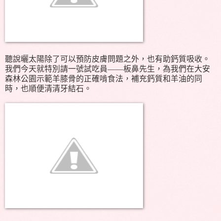
聽說曬太陽除了可以預防皮膚問題之外，也有助鈣質吸收。
我們今天就特別請一號試吃員——板鼻先生，為我們在大安
森林公園示範羊膝骨的正確啃食法，補充鈣質和羊油的同
時，也順便清清牙結石。