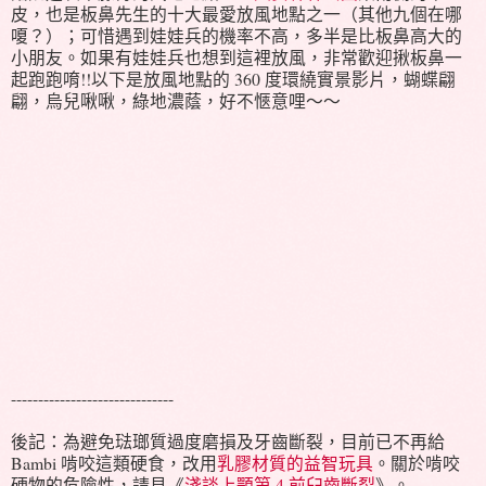
皮，也是板鼻先生的十大最愛放風地點之一（其他九個在哪
嗄？）；可惜遇到娃娃兵的機率不高，多半是比板鼻高大的
小朋友。如果有娃娃兵也想到這裡放風，非常歡迎揪板鼻一
起跑跑唷!!以下是放風地點的 360 度環繞實景影片，蝴蝶翩
翩，烏兒啾啾，綠地濃蔭，好不愜意哩～～
------------------------------
後記：為避免琺瑯質過度磨損及牙齒斷裂，目前已不再給
Bambi 啃咬這類硬食，改用
乳膠材質的益智玩具
。關於啃咬
硬物的危險性，請見《
淺談上顎第 4 前臼齒斷裂
》。