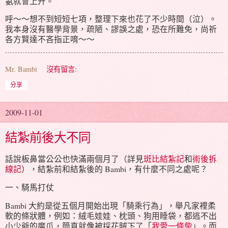
氨就會上升。
呼～～想不到短短七項，整理下來也花了不少時間（泣）。
我本身沒有醫學背景，疏陋、謬誤之處，恐在所難免，尚祈
各方賢達不吝指正唷～～
Mr. Bambi
沒有留言:
分享
2009-11-01
結紮前後大不同
話說板鼻當公公也快滿兩個月了（詳見
斑比結紮記
和
術後拆
線記
），結紮前和結紮後的 Bambi，有什麼不同之處呢？
一、騎馬打仗
Bambi 大約是從五個月開始出現「騎乘行為」，舉凡家裡柔
軟的條狀體，例如：絨毛娃娃、枕頭、狗用睡袋，都逃不出
小少爺的魔爪，簡直就像被採花賊下了「
我愛一條柴
」。而