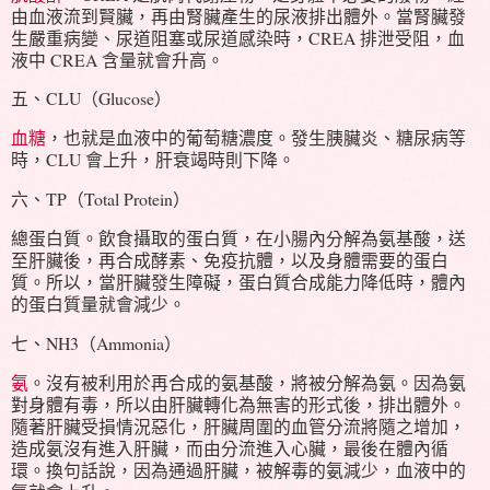
由血液流到賢臟，再由腎臟產生的尿液排出體外。當腎臟發
生嚴重病變、尿道阻塞或尿道感染時，CREA 排泄受阻，血
液中 CREA 含量就會升高。
五、CLU（Glucose）
血糖
，也就是血液中的葡萄糖濃度。發生胰臟炎、糖尿病等
時，CLU 會上升，肝衰竭時則下降。
六、TP（Total Protein）
總蛋白質。飲食攝取的蛋白質，在小腸內分解為氨基酸，送
至肝臟後，再合成酵素、免疫抗體，以及身體需要的蛋白
質。所以，當肝臟發生障礙，蛋白質合成能力降低時，體內
的蛋白質量就會減少。
七、NH3（Ammonia）
氨
。沒有被利用於再合成的氨基酸，將被分解為氨。因為氨
對身體有毒，所以由肝臟轉化為無害的形式後，排出體外。
隨著肝臟受損情況惡化，肝臟周圍的血管分流將隨之增加，
造成氨沒有進入肝臟，而由分流進入心臟，最後在體內循
環。換句話說，因為通過肝臟，被解毒的氨減少，血液中的