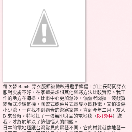
每次替 Bambi 穿衣服都被牠咬得遍手鱗傷，加上長時間穿衣
服對皮膚不好，在家還是想想其他禦寒方法比較實際。我工
作的地方在海邊，比市中心更加濕冷，偏偏老闆摳，沒錢買
變頻式冷暖氣機，陶瓷式或葉片式電暖器既耗電，又怕燙傷
小少爺，一直找不到適合的禦寒家電。直到今年二月，友人
B 來台時，特地扛了一張無印良品的電地毯（
R-15M4
）送
我，才終於解決了這個惱人的問題。
日本的電地毯跟台灣常見的電毯不同，它的材質就像地毯一