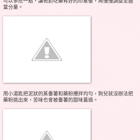
可以多挖一點，讓牠對吃藥有好的印象後，再慢慢調整至適
當分量。
用小湯匙把泥狀的蒸番薯和藥粉攪拌均勻，狗兒就沒辦法把
藥粉挑出來，苦味也會被番薯的甜味蓋過。