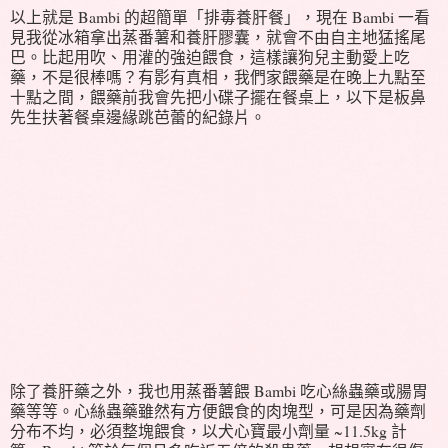
以上就是 Bambi 的超簡單「排毒養肝餐」，現在 Bambi 一看
見我從冰箱拿出蒸番薯和養肝膠囊，就會不由自主地猛搖尾
巴。比起用吹、用灌的強迫餵食，這樣讓狗兒主動愛上吃
藥，不是很棒嗎？有影有真相，我們家餵藥是在晚上九點至
十點之間，餵藥前我會先把小碟子擺在餐桌上，以下是板鼻
先生扶著餐桌邊緣跳芭蕾的紀錄片。
除了養肝藥之外，我也用蒸番薯餵 Bambi 吃心絲蟲藥或腸胃
藥等等。心絲蟲藥雖然有方便餵食的肉塊型，可是因為藥劑
分布不均，必須整塊餵食，以犬心寶最小劑量 ~11.5kg 計