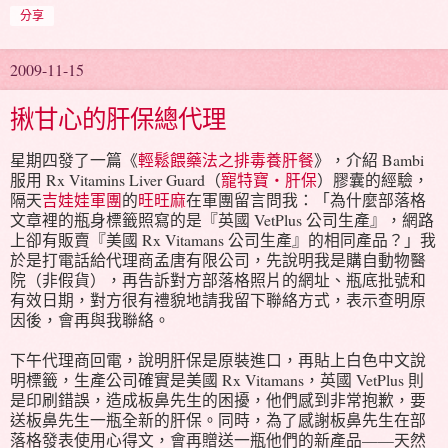
分享
2009-11-15
揪甘心的肝保總代理
星期四發了一篇《
輕鬆餵藥法之排毒養肝餐
》，介紹 Bambi
服用 Rx Vitamins Liver Guard（
寵特寶‧肝保
）膠囊的經驗，
隔天
吉娃娃軍團
的
旺旺麻
在軍團留言問我：「為什麼部落格
文章裡的瓶身標籤照寫的是『英國 VetPlus 公司生產』，網路
上卻有販賣『美國 Rx Vitamans 公司生產』的相同產品？」我
於是打電話給代理商孟唐有限公司，先說明我是購自動物醫
院（非假貨），再告訴對方部落格照片的網址、瓶底批號和
有效日期，對方很有禮貌地請我留下聯絡方式，表示查明原
因後，會再與我聯絡。
下午代理商回電，說明肝保是原裝進口，再貼上白色中文說
明標籤，生產公司確實是美國 Rx Vitamans，英國 VetPlus 則
是印刷錯誤，造成板鼻先生的困擾，他們感到非常抱歉，要
送板鼻先生一瓶全新的肝保。同時，為了感謝板鼻先生在部
落格發表使用心得文，會再贈送一瓶他們的新產品——天然