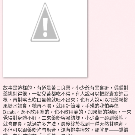
故事是這樣的，有道是苦口良藥，小少爺有異食癖，偏偏對
藥挑剔得很，一點兒苦都吃不得。有人說可以把膠囊塞進舌
根，再對嘴巴吹口氣牠就吐不出來；也有人說可以把藥粉摻
果糖水餵食，牠再不喝，就用針筒灌。手殘的我怕弄傷
Bambi，既不敢用塞的，也不敢用灌的，加果糖的話嘛，一來
覺得對身體不好，二來藥粉容易結塊，小少爺一舔到藥塊，
就會罷食。試過許多方法，最後終於找到一種天然甘味劑，
不但可以跟藥粉均勻融合，還有排毒療效，那就是——鏘鏘