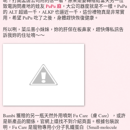
呢？打開孟唐公司附的信一看，原來是要轉贈給當天另一位
致電詢問產地的娃友
PuPu 麻
，大公司器度就是不一樣。PuPu
的 ALT 超過一千，ALKP 也逼近一千，這份禮物真是非常實
用，希望 PuPu 吃了之後，身體趕快恢復健康。
所以咧，菜瓜普小妹妹，妳的肝保在板鼻家，趕快傳私訊告
訴我妳的住址唷～～
Bambi 獲贈的另一瓶天然外用噴劑 Fu Care（膚 Care），或許
是新產品的關係，官網上還找不到介紹頁面。根據包裝說
明，Fu Care 是寵物專用小分子乳鐵蛋白（Small-molecule