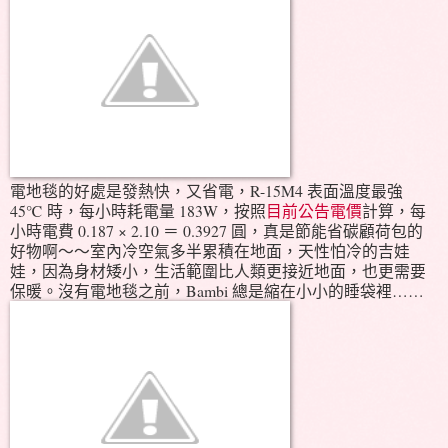
電地毯的好處是發熱快，又省電，R-15M4 表面溫度最強
45℃ 時，每小時耗電量 183W，按照
目前公告電價
計算，每
小時電費 0.187 × 2.10 ＝ 0.3927 圓，真是節能省碳顧荷包的
好物啊～～室內冷空氣多半累積在地面，天性怕冷的吉娃
娃，因為身材矮小，生活範圍比人類更接近地面，也更需要
保暖。沒有電地毯之前，Bambi 總是縮在小小的睡袋裡……