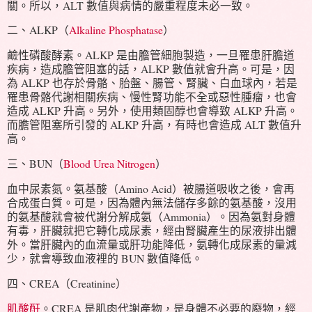
關。所以，ALT 數值與病情的嚴重程度未必一致。
二、ALKP（
Alkaline Phosphatase
）
鹼性磷酸酵素。ALKP 是由膽管細胞製造，一旦罹患肝膽道
疾病，造成膽管阻塞的話，ALKP 數值就會升高。可是，因
為 ALKP 也存於骨骼、胎盤、腸管、腎臟、白血球內，若是
罹患骨骼代謝相關疾病、慢性腎功能不全或惡性腫瘤，也會
造成 ALKP 升高。另外，使用類固醇也會導致 ALKP 升高。
而膽管阻塞所引發的 ALKP 升高，有時也會造成 ALT 數值升
高。
三、BUN（
Blood Urea Nitrogen
）
血中尿素氮。氨基酸（Amino Acid）被腸道吸收之後，會再
合成蛋白質。可是，因為體內無法儲存多餘的氨基酸，沒用
的氨基酸就會被代謝分解成氨（Ammonia）。因為氨對身體
有毒，肝臟就把它轉化成尿素，經由腎臟產生的尿液排出體
外。當肝臟內的血流量或肝功能降低，氨轉化成尿素的量減
少，就會導致血液裡的 BUN 數值降低。
四、CREA（Creatinine）
肌酸酐
。CREA 是肌肉代謝產物，是身體不必要的廢物，經