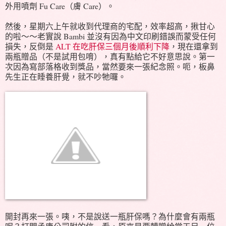
外用噴劑 Fu Care（膚 Care）。
然後，星期六上午就收到代理商的宅配，效率超高，揪甘心
的啦～～老實說 Bambi 並沒有因為中文印刷錯誤而蒙受任何
損失，反倒是
ALT 在吃肝保三個月後順利下降
，現在還拿到
兩瓶贈品（不是試用包唷），真有點給它不好意思說。第一
次因為寫部落格收到獎品，當然要來一張紀念照。呃，板鼻
先生正在睡養肝覺，就不吵牠囉。
開封再來一張。咦，不是說送一瓶肝保嗎？為什麼會有兩瓶