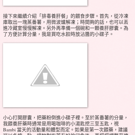
接下來繼續介紹「排毒養肝餐」的餵食步驟。首先，從冷凍
庫取出一塊蒸番薯，用微波爐解凍；時間夠的話，也可以丟
進冷藏室慢慢解凍。另外再準備一個碗和一顆養肝膠囊。為
了方便計算分量，我是買吃水餃時放沾醬的小碟子。
小心打開膠囊，把藥粉倒進小碟子裡。至於蒸番薯的分量，
我餵養肝藥時通常是用喝咖啡的小湯匙挖三至五匙，視
Bambi 當天的活動量和體型而定。如果是第一次餵藥，建議