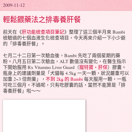
2009-11-12
輕鬆餵藥法之排毒養肝餐
前天在《
肝功能檢查項目筆記
》整理了這三個半月來 Bambi
檢驗過的七個血液生化檢查項目，今天再來介紹一下小少爺
的「排毒養肝餐」。
七月二十二日第一次驗血後，Bambi 先吃了兩個星期的藥
粉。八月五日第二次驗血，ALT 數值沒有變化，在醫生指示
下開始服用 Rx Vitamins Liver Guard（
寵特寶‧肝保
）膠囊。
瓶身上的建議劑量是「犬貓每 4.5kg 一天一顆，狀況嚴重可以
加重 2~3 倍劑量」，
不到 2kg 的 Bambi
每天服用一顆，一瓶
可吃三個月。不過呢，只有吃膠囊的話，當然不能算是「排
毒養肝餐」啦～～