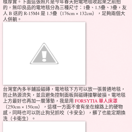
樣厚實。下面這張照片是今年春天把電地毯收起來之前拍
的，無印良品的電地毯分為三種尺寸：1疊、1.5疊、3疊，友
人 B 送的 R-15M4 是 1.5疊（176cm × 132cm），足夠兩個大
人併躺。
台灣室內多半鋪設磁磚，電地毯下方可以放一張普通地毯，
防止熱源流失，並且避免控制面板與磁磚撞擊破損。電地毯
上方最好也再加一層薄墊，我是用
FORSYTIA 單人床罩
（250cm × 150cm），這樣一方面不會有坐在線路上的硬物
感，同時也可以防止狗兒抓咬（卡安全），髒了也能定期換
洗（卡衛生）。