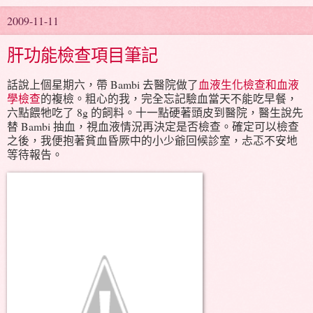
2009-11-11
肝功能檢查項目筆記
話說上個星期六，帶 Bambi 去醫院做了
血液生化檢查和血液
學檢查
的複檢。粗心的我，完全忘記驗血當天不能吃早餐，
六點餵牠吃了 8g 的飼料。十一點硬著頭皮到醫院，醫生說先
替 Bambi 抽血，視血液情況再決定是否檢查。確定可以檢查
之後，我便抱著貧血昏厥中的小少爺回候診室，忐忑不安地
等待報告。