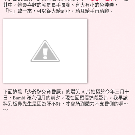
其中，牠最喜歡的就是長手長腳、有大有小的兔娃娃，
「性」致一來，可以從大騎到小，騎耳騎手再騎腳。
下面這段「少爺騎兔竟昏厥」的爆笑 A 片拍攝於今年三月十
日，Bambi 滿六個月的前夕。現在回頭看這段影片，我早該
料到板鼻先生是因為肝不好，才會騎到體力不支昏倒的啊～
～