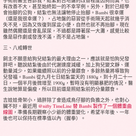
手術前醫生告訴我，結紮對占地盤的改善程度因狗而異，也
有改善不大，甚至始終如一的不幸罕例。另外，對於已經學
會抬腳的公狗，結紮也無法讓牠停止抬腳。Bambi 很幸運
（還是我很幸運？），占地盤的惡習從手術隔天起就幾乎消
失不見，因為又恢復到尿盆小便，自然也就不再抬腳。現在
雖然偶爾還是會亂尿尿，不過都是蹲著尿一大灘，感覺比較
像是惡作劇或發洩不滿，而不是占地盤。
三、八戒轉世
飼主不願意給狗兒結紮的最大理由之一，應該就是怕狗兒發
胖吧。聽說結紮後由於代謝速度減緩，加上狗兒變文靜、運
動量減少，如果繼續照以前的分量餵食，多餘熱量將導致狗
兒發福。Bambi 從九月七日結紮當天的 1880g，到十月二十一
日，一個半月後微增至 1900g，暫時沒有明顯暴肥的情況，醫
生說牠算是偏瘦，所以目前還是照結紮前的分量餵食。
吉娃娃骨架小，過胖除了會造成鳥仔腳的負擔之外，也對心
臟不好。最近用
@nifty TimeLine 替 Bambi 製作了一個體重曲
線圖
，準備長期觀察小少爺的體重變化，希望半年後、一年
後也可以保持在標準值以內（握拳）。