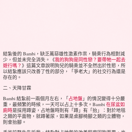
結紮後的 Bambi，缺乏萬惡雄性激素作祟，騎乘行為相對減
少，但並未完全消失。《
我的狗狗是同性戀？要帶牠一起去
遊行嗎？
》這篇文章說明狗兒的騎乘並不全然出於性慾，所
以結紮應該只改善了性的部分，「爭老大」的社交行為還是
存在的。
二、天降甘霖
Bambi 結紮前一兩個月左右，「
占地盤
」的情況變得十分嚴
重，最頻繁的時候，一天可以占上十多次。Bambi
在尿盆如
廁時
是採用蹲姿，占地盤時則有「蹲」有「抬」：對於地毯
之類的平面物，就蹲著尿，如果是桌腳椅腳之類的立體物，
則會抬腳。