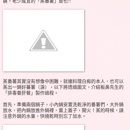
鏘，老少咸宜的「蒸番薯」是也!!
蒸番薯其實沒有想像中困難，就連料理白痴的本人，也可以
蒸出一鍋好蕃薯（淚），以下將透過圖文，介紹板鼻先生的
「排毒養肝餐」製作過程。
首先，準備兩個鍋子，小內鍋安置洗乾淨的番薯們，大外鍋
放水，把內鍋放進外鍋裡，蓋上蓋子，開火！蒸的時候，請
注意外鍋的水量，快燒乾時別忘了加水。