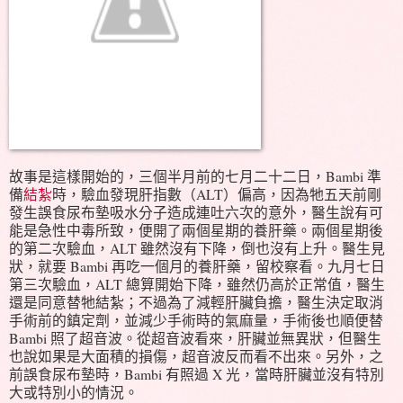
故事是這樣開始的，三個半月前的七月二十二日，Bambi 準
備
結紮
時，驗血發現肝指數（ALT）偏高，因為牠五天前剛
發生誤食尿布墊吸水分子造成連吐六次的意外，醫生說有可
能是急性中毒所致，便開了兩個星期的養肝藥。兩個星期後
的第二次驗血，ALT 雖然沒有下降，倒也沒有上升。醫生見
狀，就要 Bambi 再吃一個月的養肝藥，留校察看。九月七日
第三次驗血，ALT 總算開始下降，雖然仍高於正常值，醫生
還是同意替牠結紮；不過為了減輕肝臟負擔，醫生決定取消
手術前的鎮定劑，並減少手術時的氣麻量，手術後也順便替
Bambi 照了超音波。從超音波看來，肝臟並無異狀，但醫生
也說如果是大面積的損傷，超音波反而看不出來。另外，之
前誤食尿布墊時，Bambi 有照過 X 光，當時肝臟並沒有特別
大或特別小的情況。