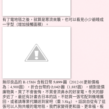
有了電地毯之後，就算是寒流來襲，也可以看見小少爺睡成
一字型（增加接觸面積）。
無印良品的 R-15M4 含稅日幣
5,899 圓
（2012-01更新價格
為：4,900圓），折合台幣約
2,142 圓
（1,885圓），絕對是價
廉物美，買了不會後悔，不買會流鼻水的好家電。冬天的腳
步近了，最近有計畫去日本的話，不妨買一張宅配到機場攜
回，或者請專業代購送到家吧（重 3.8kg）。話說自從有了這
張可以人狗共暖的電地毯，我們家變得更和諧、更幸福，板