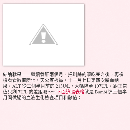
結論就是——繼續養肝兩個月，把剩餘的藥吃完之後，再複
檢看看數值變化。天公疼板鼻，十一月七日第四次驗血結
果，ALT 從三個半月前的 213U/L，大幅降至 107U/L，距正常
值只剩 7U/L 的差距囉～～
下面這張表格
就是 Bambi 這三個半
月間做過的血液生化檢查項目和數值：