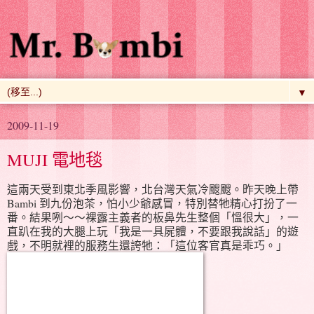
▼
2009-11-19
MUJI 電地毯
這兩天受到東北季風影響，北台灣天氣冷颼颼。昨天晚上帶
Bambi 到九份泡茶，怕小少爺感冒，特別替牠精心打扮了一
番。結果咧～～裸露主義者的板鼻先生整個「慍很大」，一
直趴在我的大腿上玩「我是一具屍體，不要跟我說話」的遊
戲，不明就裡的服務生還誇牠：「這位客官真是乖巧。」