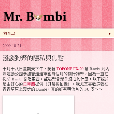
▼
2009-10-21
淺談狗聚的隱私與焦點
十月十八日星期天下午，騎著
TOPONE FX-20
帶 Bambi 到內
湖運動公園參加吉娃娃軍團每個月的例行狗聚，因為一直在
提防 Bambi 亂吃東西，整場聚會幾乎沒拍到什麼，以下照片
是由好心的
貝蒂麻
提供（貝蒂拔拍攝）。我尤其喜歡這張在
青青草原上漫步的 Bambi，真的好有明信片的 FU 呀～～