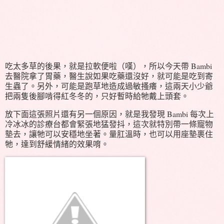
吃太多草的後果，就是拉軟便啦（嘆），所以今天帶 Bambi
去醫院拿了胃藥，醫生說如果吃藥還沒好，就可能是吃到寄
生蟲了。另外，可能是跑草地造成過敏搔癢，這兩天小少爺
把兩隻後腳啃得紅冬冬的，只好暫時給牠戴上頭套。
放下面這張照片還有另一個原因，就是我發現 Bambi 每次上
冷冰冰的診療台都會緊張地猛發抖，這次就特別帶一條寵物
墊去，讓牠可以安穩地坐著。量肛溫時，也可以用座墊裹住
牠，達到舒緩情緒的效果唷。