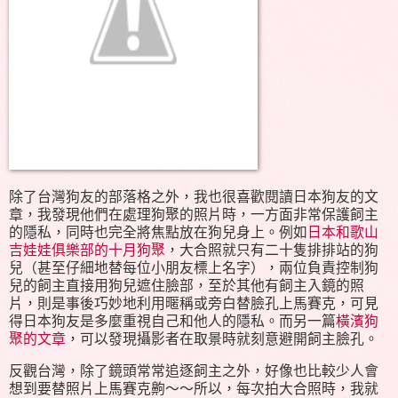
除了台灣狗友的部落格之外，我也很喜歡閱讀日本狗友的文
章，我發現他們在處理狗聚的照片時，一方面非常保護飼主
的隱私，同時也完全將焦點放在狗兒身上。例如
日本和歌山
吉娃娃俱樂部的十月狗聚
，大合照就只有二十隻排排站的狗
兒（甚至仔細地替每位小朋友標上名字），兩位負責控制狗
兒的飼主直接用狗兒遮住臉部，至於其他有飼主入鏡的照
片，則是事後巧妙地利用暱稱或旁白替臉孔上馬賽克，可見
得日本狗友是多麼重視自己和他人的隱私。而另一篇
橫濱狗
聚的文章
，可以發現攝影者在取景時就刻意避開飼主臉孔。
反觀台灣，除了鏡頭常常追逐飼主之外，好像也比較少人會
想到要替照片上馬賽克齁～～所以，每次拍大合照時，我就