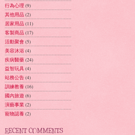
行為心理
(9)
其他用品
(2)
居家用品
(11)
客製商品
(17)
活動聚會
(5)
美容沐浴
(4)
疾病醫藥
(24)
益智玩具
(4)
站務公告
(4)
訓練教養
(16)
國內旅遊
(6)
演藝事業
(2)
寵物認養
(2)
RECENT COMMENTS