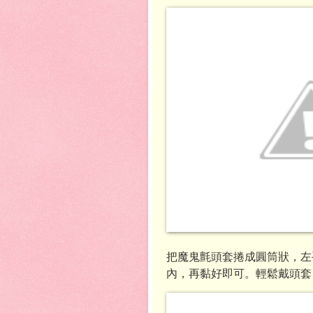
把魔鬼氈頭套捲成圓筒狀，左
內，再黏好即可。輕鬆戴頭套