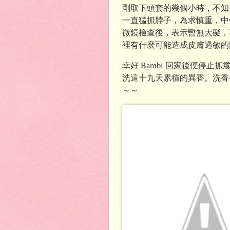
剛取下頭套的幾個小時，不知
一直猛抓脖子，為求慎重，中
微鏡檢查後，表示暫無大礙，要
裡有什麼可能造成皮膚過敏的
幸好 Bambi 回家後便停
洗這十九天累積的異香。洗香香
～～