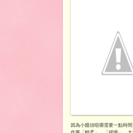
因為小饅頭咀嚼需要一點時間
作要「輕柔」、「緩慢」，太