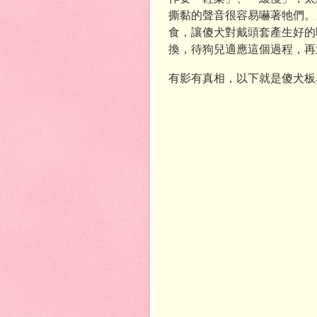
撕黏的聲音很容易嚇著牠們。
食，讓傻犬對戴頭套產生好的
換，待狗兒適應這個過程，再
有影有真相，以下就是傻犬板