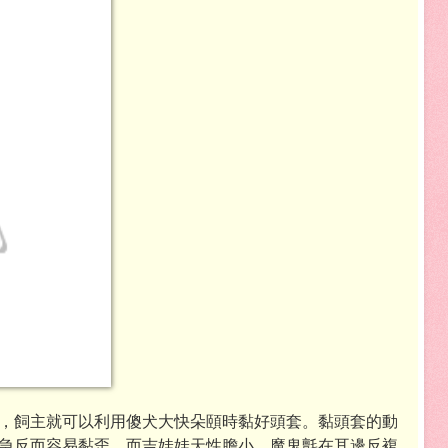
，飼主就可以利用傻犬大快朵頤時黏好頭套。黏頭套的動
急反而容易黏歪，而吉娃娃天性膽小，魔鬼氈在耳邊反複