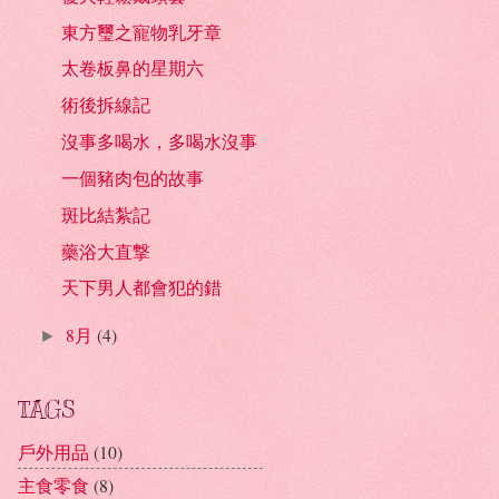
東方璽之寵物乳牙章
太卷板鼻的星期六
術後拆線記
沒事多喝水，多喝水沒事
一個豬肉包的故事
斑比結紮記
藥浴大直撃
天下男人都會犯的錯
8月
(4)
►
TAGS
戶外用品
(10)
主食零食
(8)