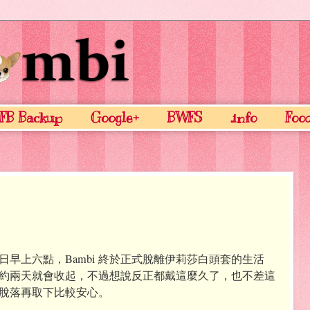
FB Backup
Google+
BWFS
.info
Foo
早上六點，Bambi 終於正式脫離伊莉莎白頭套的生活
約兩天就會收起，不過想說反正都戴這麼久了，也不差這
脫落再取下比較安心。