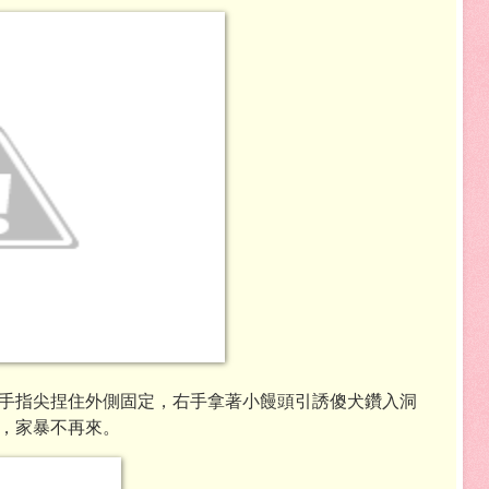
手指尖捏住外側固定，右手拿著小饅頭引誘傻犬鑽入洞
，家暴不再來。