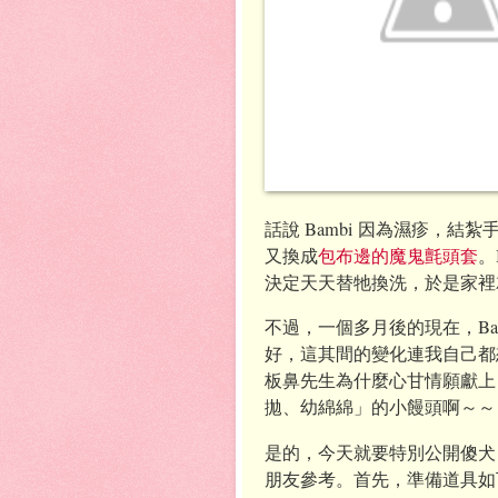
話說 Bambi 因為濕疹，
又換成
包布邊的魔鬼氈頭套
。
決定天天替牠換洗，於是家裡
不過，一個多月後的現在，Ba
好，這其間的變化連我自己都
板鼻先生為什麼心甘情願獻上
拋、幼綿綿」的小饅頭啊～～
是的，今天就要特別公開傻犬 
朋友參考。首先，準備道具如