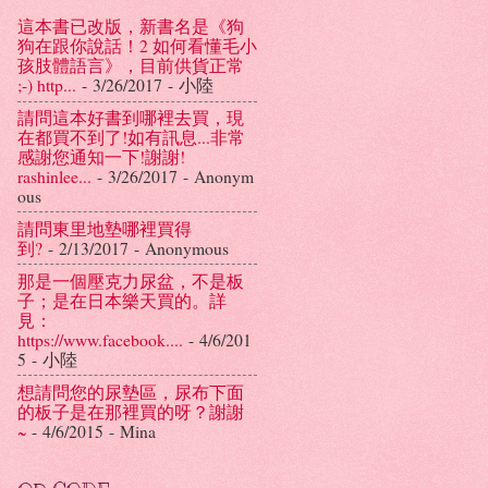
這本書已改版，新書名是《狗
狗在跟你說話！2 如何看懂毛小
孩肢體語言》，目前供貨正常
;-) http...
- 3/26/2017
- 小陸
請問這本好書到哪裡去買，現
在都買不到了!如有訊息...非常
感謝您通知一下!謝謝!
rashinlee...
- 3/26/2017
- Anonym
ous
請問東里地墊哪裡買得
到?
- 2/13/2017
- Anonymous
那是一個壓克力尿盆，不是板
子；是在日本樂天買的。詳
見：
https://www.facebook....
- 4/6/201
5
- 小陸
想請問您的尿墊區，尿布下面
的板子是在那裡買的呀？謝謝
~
- 4/6/2015
- Mina